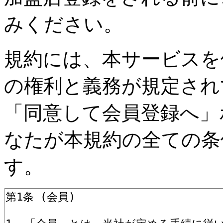
みください。
規約には、本サービスを
の権利と義務が規定され
「同意して会員登録へ」
なたが本規約の全ての条
す。