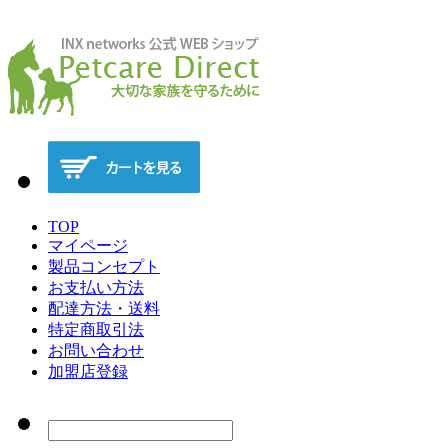
TOP
マイページ
製品コンセプト
お支払い方法
配達方法・送料
特定商取引法
お問い合わせ
加盟店登録